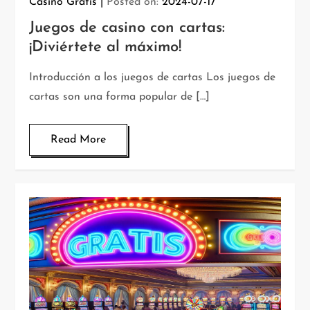
Casino Gratis
Posted on:
2024-07-17
Juegos de casino con cartas:
¡Diviértete al máximo!
Introducción a los juegos de cartas Los juegos de
cartas son una forma popular de […]
Read More